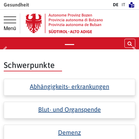
Springe direkt zur Hauptnavigation
Springe direkt zum Inhalt
Gesundheit
DE
IT
Die neuen Einrichtungen der
wohnortnahen
Gesundheitsversorgung
Menü
Weiter
Su
Vorige
Nä
Schwerpunkte
Abhängigkeits- erkrankungen
Blut- und Organspende
Demenz